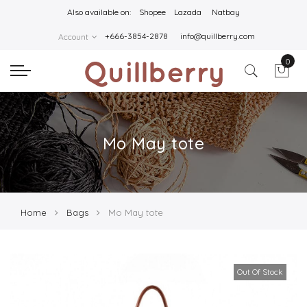
Also available on:
Shopee
Lazada
Natbay
+666-3854-2878
info@quillberry.com
Account
0
Mo May tote
Home
Bags
Mo May tote
Out Of Stock