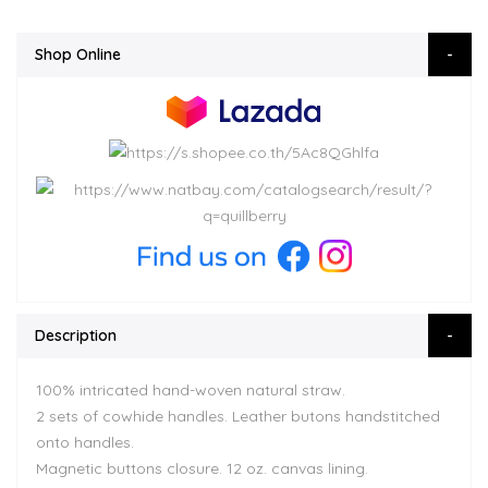
Shop Online
Description
100% intricated hand-woven natural straw.
2 sets of cowhide handles. Leather butons handstitched
onto handles.
Magnetic buttons closure. 12 oz. canvas lining.